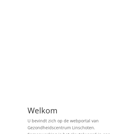
Gezondheidscentrum
Linschoten
Laan van Overvliet 9 - 3461 HE
Linschoten - 0348-412403
;
Welkom
U bevindt zich op de webportal van
Gezondheidscentrum Linschoten.